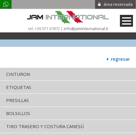
área reservada
tel: +39 071 67872 |
info@jaminternational.it
|
regresar
CINTURON
ETIQUETAS
PRESILLAS
BOLSILLOS
TIRO TRASERO Y COSTURA CANESÙ