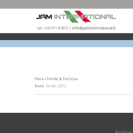
tel: +39 071 67872 |
info@jaminternational.it
|
|
|
Fiera «Tende & Tecnica»
Date
04 abr 2012
Follow