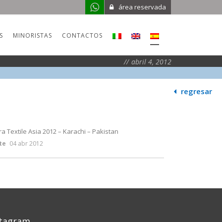
área reservada
S
MINORISTAS
CONTACTOS
abril 4, 2012
regresar
ra Textile Asia 2012 – Karachi – Pakistan
te
04 abr 2012
stagram