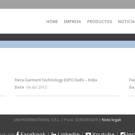
HOME
EMPRESA
PRODUCTOS
NOTICIA
Fiera Garment Technology EXPO Delhi – India
Fie
Date
04 abr 2012
Da
JAM INTERNATIONAL S.R.L. | P.iva: 02392050429 |
Note legali
 us on
Facebook
|
Linkedin
|
Youtube
|
In