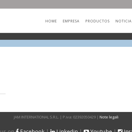
HOME
EMPRESA
PRODUCTOS
NOTICIA
JAM INTERNATIONAL S.R.L. | P.iva: 02392050429 |
Note legali
 us on
Facebook
|
Linkedin
|
Youtube
|
In