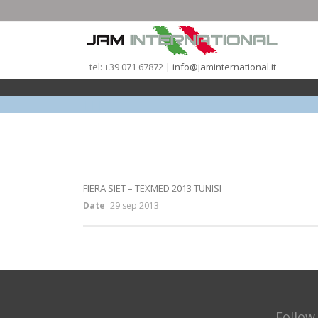
tel: +39 071 67872 |
info@jaminternational.it
|
|
|
FIERA SIET – TEXMED 2013 TUNISI
Date
29 sep 2013
Follow