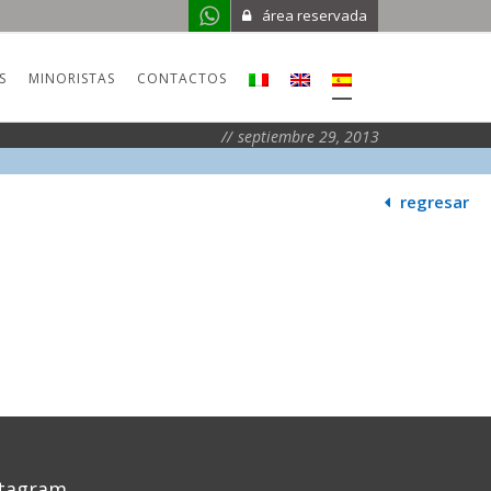
área reservada
S
MINORISTAS
CONTACTOS
septiembre 29, 2013
regresar
stagram