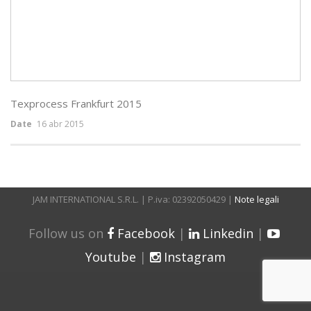
Texprocess Frankfurt 2015
Date
16 abr 2015
JAM INTERNATIONAL S.R.L. | P.iva: 02392050429 |
Note legali
Follow us on
Facebook
|
Linkedin
|
Youtube
|
Instagram