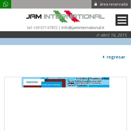
área reservada
tel: +39 071 67872 |
info@jaminternational.it
abril 16, 2015
|
|
|
regresar