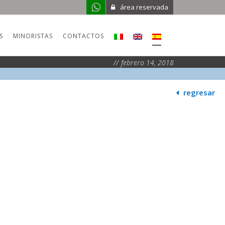
área reservada
S
MINORISTAS
CONTACTOS
febrero 14, 2018
regresar