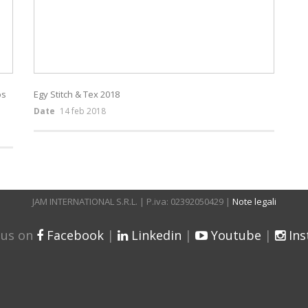
os
Egy Stitch & Tex 2018
Date
14 feb 2018
JAM INTERNATIONAL S.R.L. | P.iva: 02392050429 |
Note legali
 us on
Facebook
|
Linkedin
|
Youtube
|
In