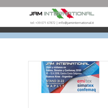
tel: +39 071 67872 |
info@jaminternational.it
|
|
|