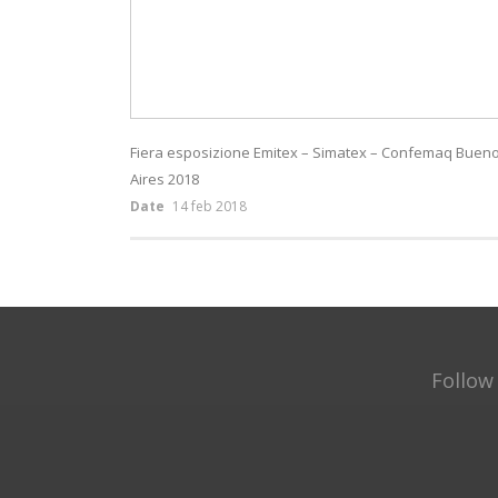
Fiera esposizione Emitex – Simatex – Confemaq Buen
Aires 2018
Date
14 feb 2018
Follow