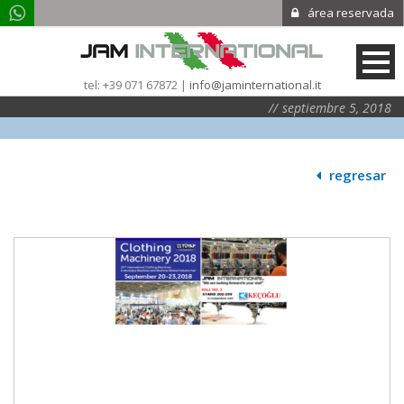
área reservada
tel: +39 071 67872 |
info@jaminternational.it
septiembre 5, 2018
|
|
|
regresar