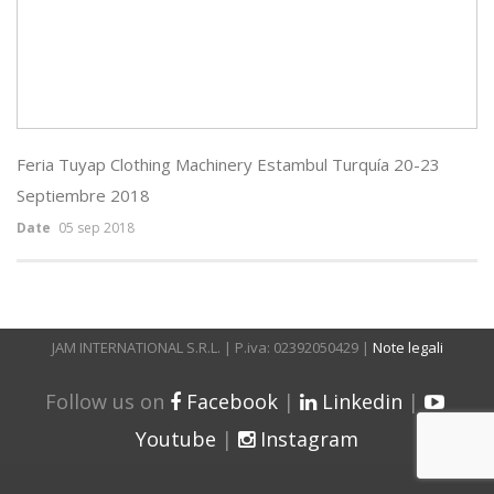
Feria Tuyap Clothing Machinery Estambul Turquía 20-23
Septiembre 2018
Date
05 sep 2018
JAM INTERNATIONAL S.R.L. | P.iva: 02392050429 |
Note legali
Follow us on
Facebook
|
Linkedin
|
Youtube
|
Instagram