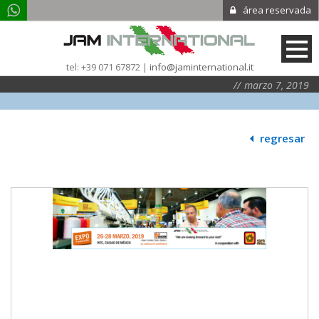
área reservada
tel: +39 071 67872 |
info@jaminternational.it
marzo 7, 2019
|
|
|
regresar