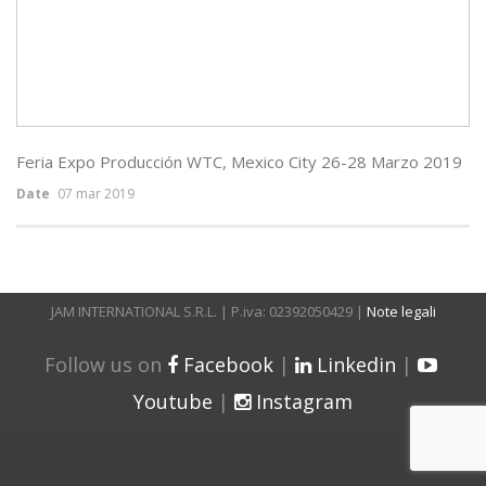
Feria Expo Producción WTC, Mexico City 26-28 Marzo 2019
Date
07 mar 2019
JAM INTERNATIONAL S.R.L. | P.iva: 02392050429 |
Note legali
Follow us on
Facebook
|
Linkedin
|
Youtube
|
Instagram