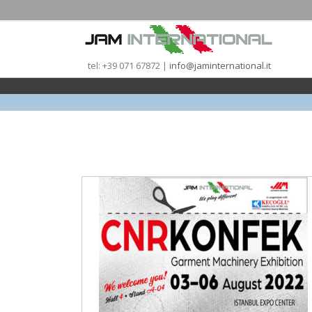
tel: +39 071 67872 |
info@jaminternational.it
|
|
|