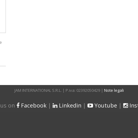
e
JAM INTERNATIONAL S.R.L. | P.iva: 02392050429 |
Note legali
 us on
Facebook
|
Linkedin
|
Youtube
|
In