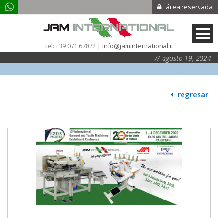
área reservada
tel: +39 071 67872 |
info@jaminternational.it
agosto 19, 2024
|
|
|
regresar