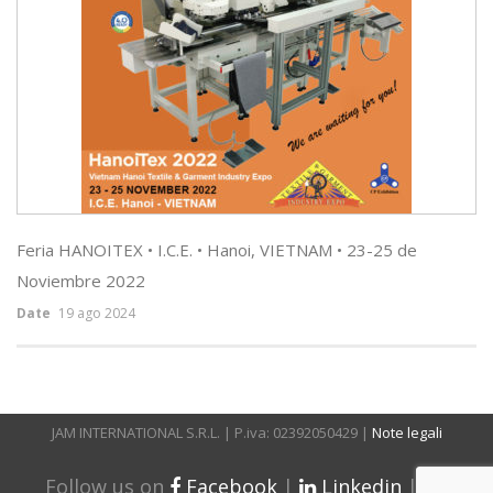
Feria HANOITEX • I.C.E. • Hanoi, VIETNAM • 23-25 de
Noviembre 2022
Date
19 ago 2024
JAM INTERNATIONAL S.R.L. | P.iva: 02392050429 |
Note legali
Follow us on
Facebook
|
Linkedin
|