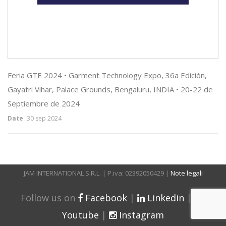
Feria GTE 2024 • Garment Technology Expo, 36a Edición,
Gayatri Vihar, Palace Grounds, Bengaluru, INDIA • 20-22 de
Septiembre de 2024
Date
30 sep 2024
JAM INTERNATIONAL S.R.L. | P.iva: 02392050429 |
Note legali
Follow us on
Facebook
|
Linkedin
|
Youtube
|
Instagram