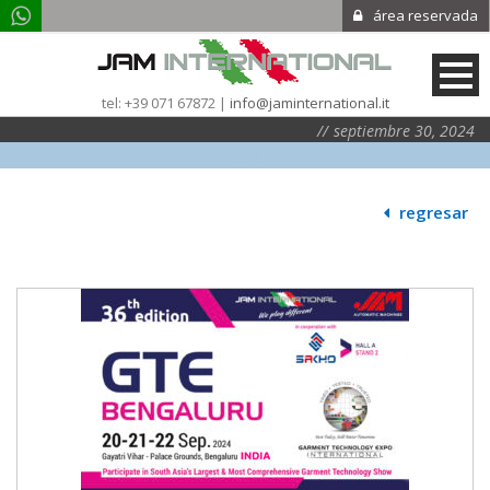
área reservada
tel: +39 071 67872 |
info@jaminternational.it
septiembre 30, 2024
|
|
|
regresar