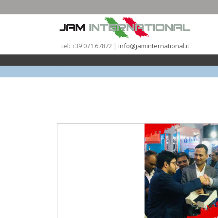
tel: +39 071 67872 |
info@jaminternational.it
|
|