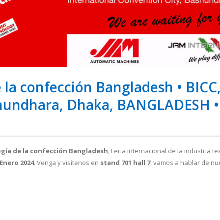
 la confección Bangladesh • BICC,
hundhara, Dhaka, BANGLADESH • 
gía de la confección Bangladesh
, Feria internacional de la industria tex
Enero 2024
. Venga y visítenos en
stand 701 hall 7
, vamos a hablar de nu