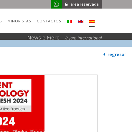
área reservada
S
MINORISTAS
CONTACTOS
News e Fiere
Jam International
regresar