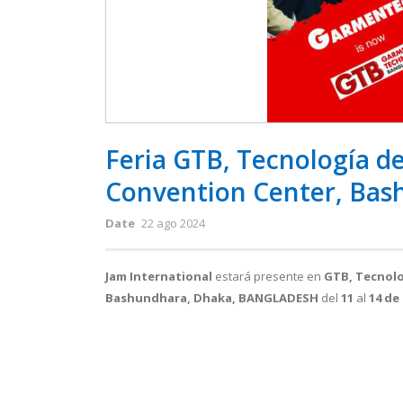
Feria GTB, Tecnología de
Convention Center, Bas
Date
22 ago 2024
Jam International
estará presente en
GTB, Tecnolo
Bashundhara, Dhaka, BANGLADESH
del
11
al
14
de 