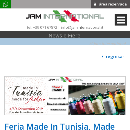
área reservada
tel: +39 071 67872 |
info@jaminternational.it
News e Fiere
|
|
Jam International
regresar
Feria Made In Tunisia, Made